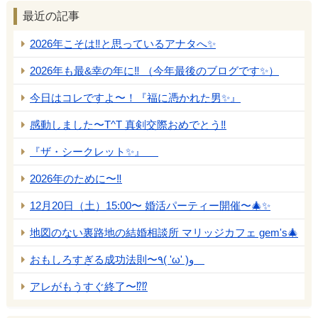
最近の記事
2026年こそは‼️と思っているアナタへ✨
2026年も最&幸の年に‼️ （今年最後のブログです✨）
今日はコレですよ〜！『福に憑かれた男✨』
感動しました〜T^T 真剣交際おめでとう‼️
『ザ・シークレット✨』
2026年のために〜‼️
12月20日（土）15:00〜 婚活パーティー開催〜🎄✨
地図のない裏路地の結婚相談所 マリッジカフェ gem's🎄
おもしろすぎる成功法則〜٩( 'ω' )و
アレがもうすぐ終了〜⁉️⁉️