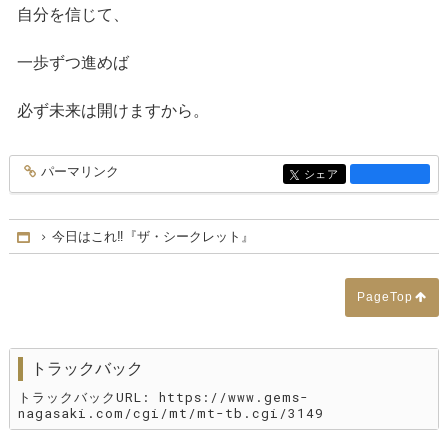
自分を信じて、
一歩ずつ進めば
必ず未来は開けますから。
パーマリンク
entry3164
シェア
entry3164
今日はこれ‼️『ザ・シークレット』
Home
PageTop
トラックバック
トラックバックURL: https://www.gems-
nagasaki.com/cgi/mt/mt-tb.cgi/3149