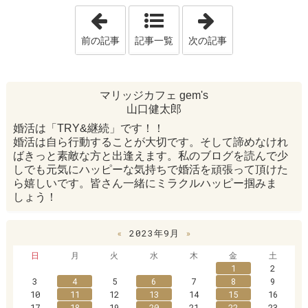
「ご成婚ラッシュ〜！Dさんおめでとうござ
「男性も続々とご入
前の記事
記事一覧
次の記事
マリッジカフェ gem's
山口健太郎
婚活は「TRY&継続」です！！
婚活は自ら行動することが大切です。そして諦めなけれ
ばきっと素敵な方と出逢えます。私のブログを読んで少
しでも元気にハッピーな気持ちで婚活を頑張って頂けた
ら嬉しいです。皆さん一緒にミラクルハッピー掴みま
しょう！
«
2023年9月
»
日
月
火
水
木
金
土
1
2
3
4
5
6
7
8
9
10
11
12
13
14
15
16
17
18
19
20
21
22
23