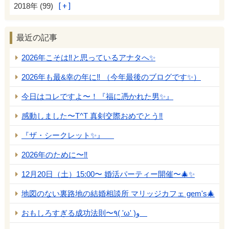
2018年 (99)
最近の記事
2026年こそは‼️と思っているアナタへ✨
2026年も最&幸の年に‼️ （今年最後のブログです✨）
今日はコレですよ〜！『福に憑かれた男✨』
感動しました〜T^T 真剣交際おめでとう‼️
『ザ・シークレット✨』
2026年のために〜‼️
12月20日（土）15:00〜 婚活パーティー開催〜🎄✨
地図のない裏路地の結婚相談所 マリッジカフェ gem's🎄
おもしろすぎる成功法則〜٩( 'ω' )و