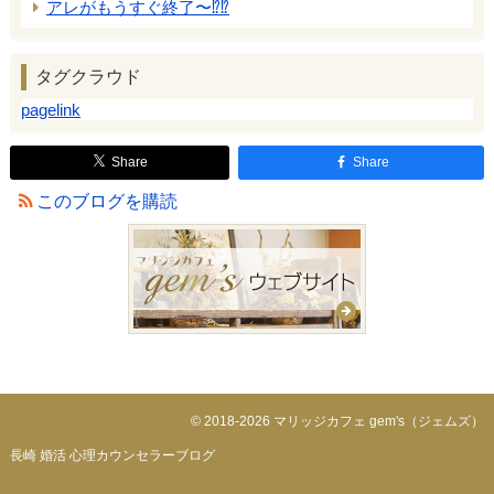
アレがもうすぐ終了〜⁉️⁉️
タグクラウド
pagelink
Share
Share
このブログを購読
© 2018-2026 マリッジカフェ gem's（ジェムズ）
長崎 婚活 心理カウンセラーブログ