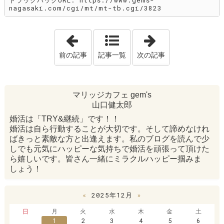
トラックバックURL: https://www.gems-
nagasaki.com/cgi/mt/mt-tb.cgi/3823
「今日はコレですよ〜！『福に憑かれた
「2026年こそは
前の記事
記事一覧
次の記事
マリッジカフェ gem's
山口健太郎
婚活は「TRY&継続」です！！
婚活は自ら行動することが大切です。そして諦めなけれ
ばきっと素敵な方と出逢えます。私のブログを読んで少
しでも元気にハッピーな気持ちで婚活を頑張って頂けた
ら嬉しいです。皆さん一緒にミラクルハッピー掴みま
しょう！
«
2025年12月
»
日
月
火
水
木
金
土
1
2
3
4
5
6