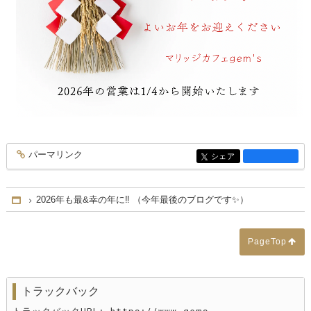
パーマリンク
entry3838
シェア
entry3838
2026年も最&幸の年に‼️ （今年最後のブログです✨）
Home
PageTop
トラックバック