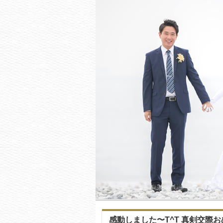
感動しました〜T^T 真剣交際お