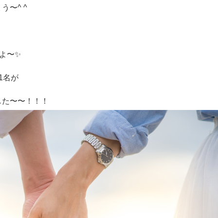
〜^ ^
すよ〜✨
1名が
した〜〜！！！