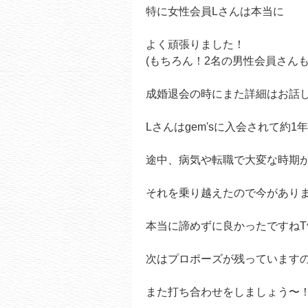
特に女性会員Lさんは本当に
よく頑張りました！
(もちろん！2名の男性会員さん
成婚退会の時にまた詳細はお話
Lさんはgem'sに入会されて約1
途中、病気や転職で大変な時期
それを乗り越えたので今があり
本当に諦めずに良かったですねT
次はプロポーズが残っています
また打ち合わせをしましょう〜