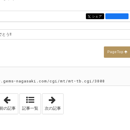
シェア
entry3823
とう‼️
PageTop
gems-nagasaki.com/cgi/mt/mt-tb.cgi/3808
「『ザ・シークレット✨』 」
「今日はコレですよ〜！『福に憑か
前の記事
記事一覧
次の記事