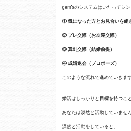
gem'sのシステムはいたってシ
① 気になった方とお見合いを組
② プレ交際（お友達交際）
③ 真剣交際（結婚前提）
④ 成婚退会（プロポーズ）
このような流れで進めていきま
婚活はしっかりと
目標
を持つこ
あなたは漠然と活動していませ
漠然と活動をしていると、