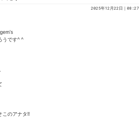
2025年12月22日｜08:27
em's
うです^ ^
、
て
このアナタ‼️