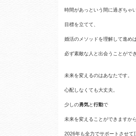
時間があっという間に過ぎちゃ
目標を立てて、
婚活のメソッドを理解して進め
必ず素敵な人と出会うことがで
未来を変えるのはあなたです。
心配しなくても大丈夫。
少しの
勇気
と
行動
で
未来を変えることができますか
2026年も全力でサポートさせて