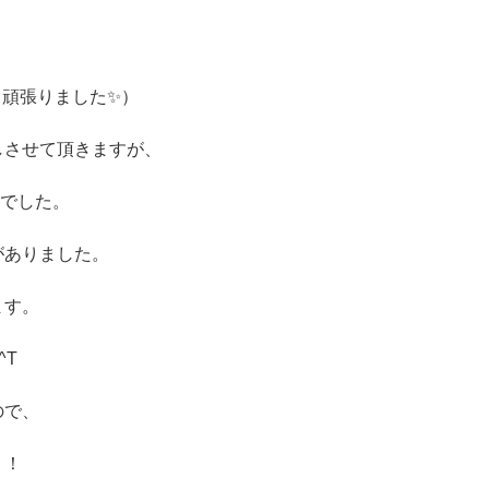
も頑張りました✨）
しさせて頂きますが、
年でした。
がありました。
ます。
^T
ので、
！！