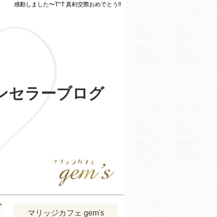
感動しました〜T^T 真剣交際おめでとう‼️
ウンセラーブログ
マリッジカフェ gem's