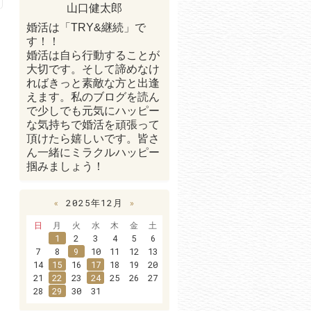
山口健太郎
婚活は「TRY&継続」で
す！！
婚活は自ら行動することが
大切です。そして諦めなけ
ればきっと素敵な方と出逢
えます。私のブログを読ん
で少しでも元気にハッピー
な気持ちで婚活を頑張って
頂けたら嬉しいです。皆さ
ん一緒にミラクルハッピー
掴みましょう！
«
2025年12月
»
日
月
火
水
木
金
土
1
2
3
4
5
6
7
8
9
10
11
12
13
14
15
16
17
18
19
20
21
22
23
24
25
26
27
28
29
30
31