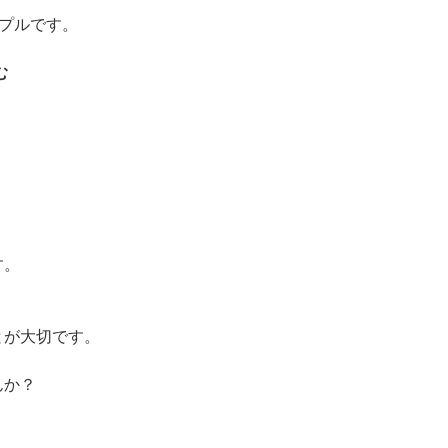
ンプルです。
む
す。
とが大切です。
んか？