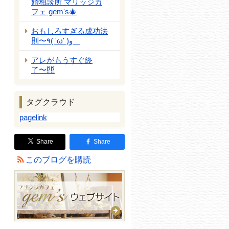
婚相談所 マリッジカ
フェ gem's🎄
おもしろすぎる成功法
則〜٩( 'ω' )و
アレがもうすぐ終
了〜⁉️⁉️
タグクラウド
pagelink
Share
Share
このブログを購読