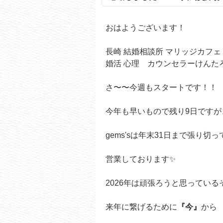
おはようございます！
長崎 結婚相談所 マリッジカフェ g
婚活 心理 カウンセラーけんたろ
さ〜〜今週もスタートです！！
今年も早いもので残り9日ですが
gems'sは年末31日まで張り切っ
営業しております✨
2026年は頑張ろうと思っているそ
来年に繋げるために
『今』
から