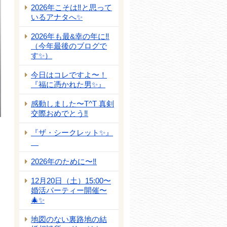
2026年こそは‼️と思って
いるアナタへ✨
2026年も最&幸の年に‼️
（今年最後のブログで
す✨）
今日はコレですよ〜！
『福に憑かれた男✨』
感動しました〜T^T 真剣
交際おめでとう‼️
『ザ・シークレット✨』
2026年のために〜‼️
12月20日（土）15:00〜
婚活パーティー開催〜
🎄✨
地図のない裏路地の結