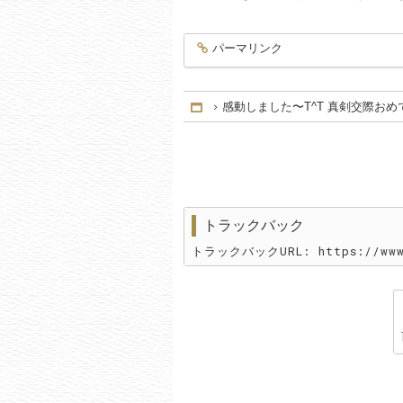
パーマリンク
entry3823
感動しました〜T^T 真剣交際おめで
Home
トラックバック
トラックバックURL: https://www.