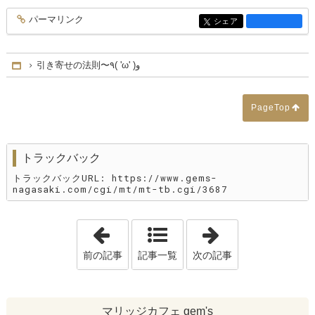
パーマリンク
entry3702
シェア
entry3702
引き寄せの法則〜٩( 'ω' )و
Home
PageTop
トラックバック
トラックバックURL: https://www.gems-
nagasaki.com/cgi/mt/mt-tb.cgi/3687
「娘の結婚、父の葛藤。そして私はアドバ
「婚活カウンセ
前の記事
記事一覧
次の記事
マリッジカフェ gem's