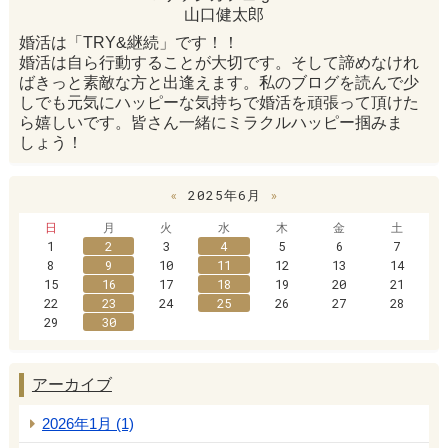
山口健太郎
婚活は「TRY&継続」です！！
婚活は自ら行動することが大切です。そして諦めなけれ
ばきっと素敵な方と出逢えます。私のブログを読んで少
しでも元気にハッピーな気持ちで婚活を頑張って頂けた
ら嬉しいです。皆さん一緒にミラクルハッピー掴みま
しょう！
«
2025年6月
»
日
月
火
水
木
金
土
1
2
3
4
5
6
7
8
9
10
11
12
13
14
15
16
17
18
19
20
21
22
23
24
25
26
27
28
29
30
アーカイブ
2026年1月 (1)