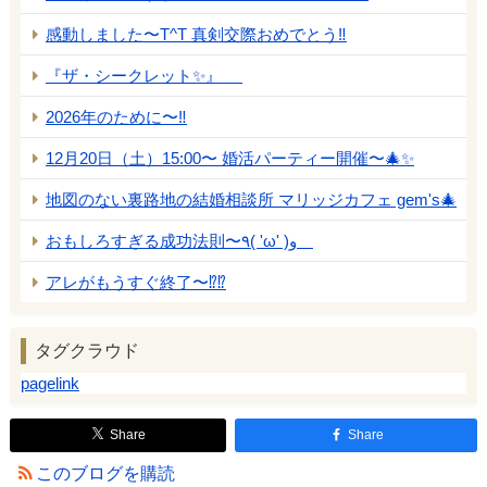
感動しました〜T^T 真剣交際おめでとう‼️
『ザ・シークレット✨』
2026年のために〜‼️
12月20日（土）15:00〜 婚活パーティー開催〜🎄✨
地図のない裏路地の結婚相談所 マリッジカフェ gem's🎄
おもしろすぎる成功法則〜٩( 'ω' )و
アレがもうすぐ終了〜⁉️⁉️
タグクラウド
pagelink
Share
Share
このブログを購読