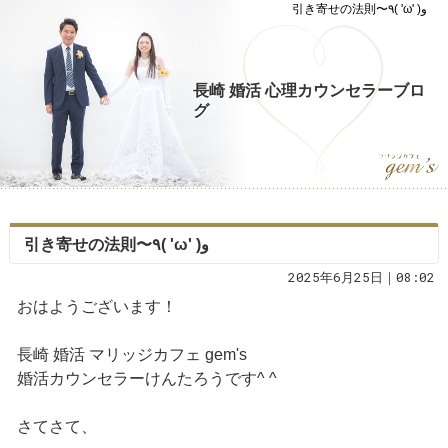
引き寄せの法則〜٩( 'ω' )و
長崎 婚活 心理カウンセラーブロ
グ
引き寄せの法則〜٩( 'ω' )و
2025年6月25日｜08:02
おはようございます！
長崎 婚活 マリッジカフェ gem's
婚活カウンセラーけんたろうです^ ^
さてさて、