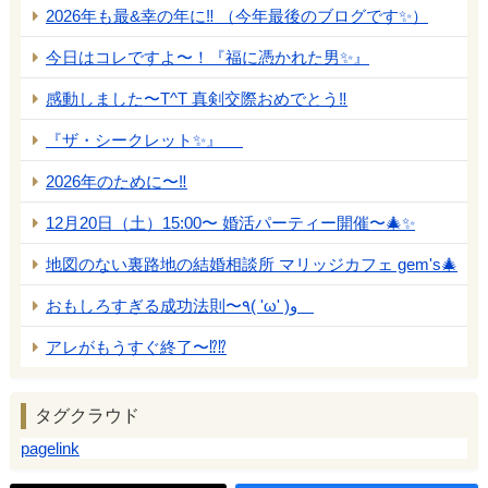
2026年も最&幸の年に‼️ （今年最後のブログです✨）
今日はコレですよ〜！『福に憑かれた男✨』
感動しました〜T^T 真剣交際おめでとう‼️
『ザ・シークレット✨』
2026年のために〜‼️
12月20日（土）15:00〜 婚活パーティー開催〜🎄✨
地図のない裏路地の結婚相談所 マリッジカフェ gem's🎄
おもしろすぎる成功法則〜٩( 'ω' )و
アレがもうすぐ終了〜⁉️⁉️
タグクラウド
pagelink