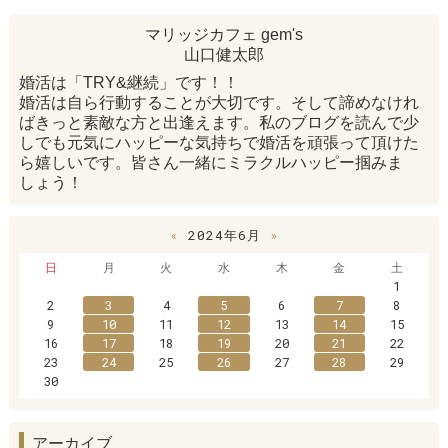
マリッジカフェ gem's
山口健太郎
婚活は「TRY&継続」です！！
婚活は自ら行動することが大切です。そして諦めなけれ
ばきっと素敵な方と出逢えます。私のブログを読んで少
しでも元気にハッピーな気持ちで婚活を頑張って頂けた
ら嬉しいです。皆さん一緒にミラクルハッピー掴みま
しょう！
«
2024年6月
»
日
月
火
水
木
金
土
1
2
3
4
5
6
7
8
9
10
11
12
13
14
15
16
17
18
19
20
21
22
23
24
25
26
27
28
29
30
アーカイブ