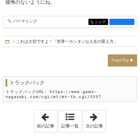
後悔のないようにね。
パーマリンク
entry3412
シェア
entry3412
これは大切ですよ！『世界一カンタンな人生の変え方』
Home
PageTop
トラックバック
トラックバックURL: https://www.gems-
nagasaki.com/cgi/mt/mt-tb.cgi/3397
「最高の仲間と！！ in FUKUOKA ( ^ω^ 
「クリスマスプラ
前の記事
記事一覧
次の記事