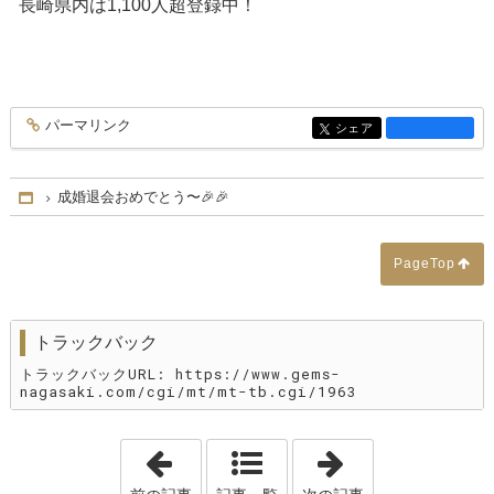
長崎県内は1,100人超登録中！
パーマリンク
entry1978
シェア
entry1978
成婚退会おめでとう〜🎉🎉
Home
PageTop
トラックバック
トラックバックURL: https://www.gems-
nagasaki.com/cgi/mt/mt-tb.cgi/1963
「今週末はごつかです‼️（すごいです）笑
「ワクワクの6月