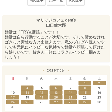
前の記事
記事一覧
次の記事
マリッジカフェ gem's
山口健太郎
婚活は「TRY&継続」です！！
婚活は自ら行動することが大切です。そして諦めなけれ
ばきっと素敵な方と出逢えます。私のブログを読んで少
しでも元気にハッピーな気持ちで婚活を頑張って頂けた
ら嬉しいです。皆さん一緒にミラクルハッピー掴みま
しょう！
«
2020年5月
»
日
月
火
水
木
金
土
1
2
3
4
5
6
7
8
9
10
11
12
13
14
15
16
17
18
19
20
21
22
23
24
25
26
27
28
29
30
31