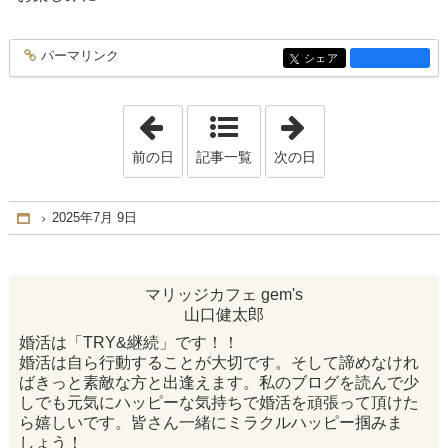
パーマリンク
entry3711
シェア
entry3711
「2025年7月 7日」
「2025年7月14日
前の日
記事一覧
次の日
2025年7月 9日
Home
マリッジカフェ gem's
山口健太郎
婚活は「TRY&継続」です！！
婚活は自ら行動することが大切です。そして諦めなけれ
ばきっと素敵な方と出逢えます。私のブログを読んで少
しでも元気にハッピーな気持ちで婚活を頑張って頂けた
ら嬉しいです。皆さん一緒にミラクルハッピー掴みま
しょう！