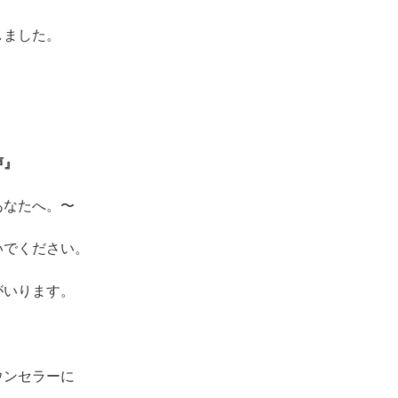
しました。
声』
あなたへ。〜
いでください。
がいります。
ウンセラーに