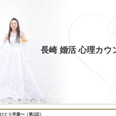
長崎 婚活 心理カ
、ひとり卒業〜（第1話）