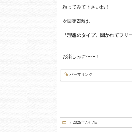
頼ってみて下さいね！
次回第2話は、
「理想のタイプ、聞かれてフリ
お楽しみに〜〜！
パーマリンク
entry3709
2025年7月 7日
Home