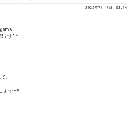
2025年7月 7日｜08:14
em's
です^ ^
見て、
ょう〜‼️