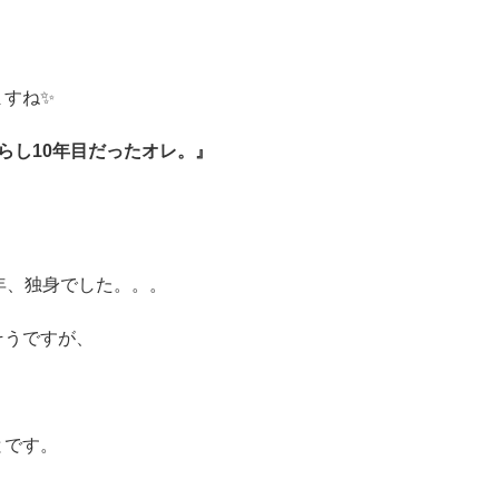
ますね✨
らし10年目だったオレ。』
年、独身でした。。。
そうですが、
、
とです。