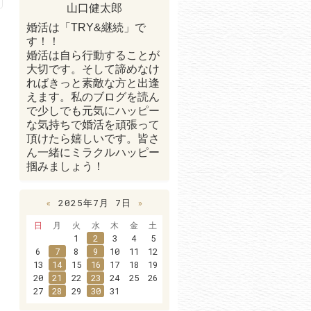
山口健太郎
婚活は「TRY&継続」で
す！！
婚活は自ら行動することが
大切です。そして諦めなけ
ればきっと素敵な方と出逢
えます。私のブログを読ん
で少しでも元気にハッピー
な気持ちで婚活を頑張って
頂けたら嬉しいです。皆さ
ん一緒にミラクルハッピー
掴みましょう！
«
2025年7月 7日
»
日
月
火
水
木
金
土
1
2
3
4
5
6
7
8
9
10
11
12
13
14
15
16
17
18
19
20
21
22
23
24
25
26
27
28
29
30
31