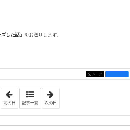
ーズした話」
をお送りします。
シェア
entry3709
「2025年7月 2日」
「2025年7月 9日」
前の日
記事一覧
次の日