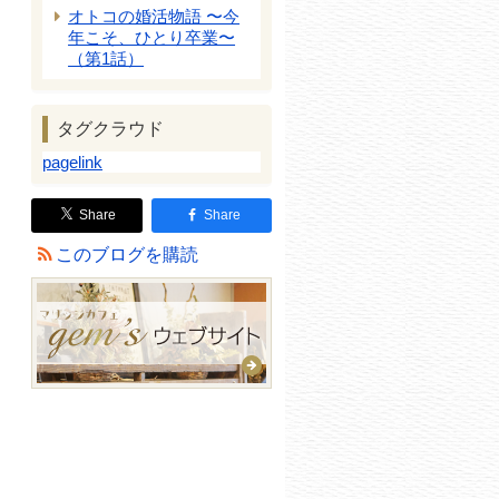
オトコの婚活物語 〜今
年こそ、ひとり卒業〜
（第1話）
タグクラウド
pagelink
Share
Share
このブログを購読