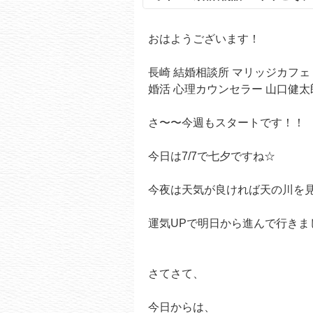
おはようございます！
長崎 結婚相談所 マリッジカフェ g
婚活 心理カウンセラー 山口健太郎
さ〜〜今週もスタートです！！
今日は7/7で七夕ですね☆
今夜は天気が良ければ天の川を
運気UPで明日から進んで行きまし
さてさて、
今日からは、