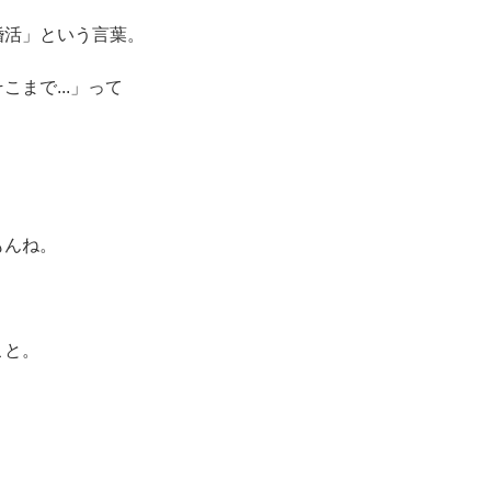
婚活」という言葉。
まで...」って
もんね。
こと。