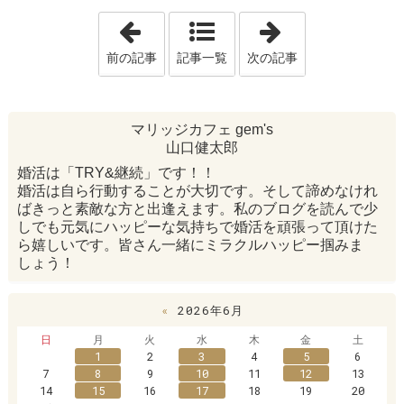
「アレが⁉️ 残り3名様です✨」
「女性が成婚ま
前の記事
記事一覧
次の記事
マリッジカフェ gem's
山口健太郎
婚活は「TRY&継続」です！！
婚活は自ら行動することが大切です。そして諦めなけれ
ばきっと素敵な方と出逢えます。私のブログを読んで少
しでも元気にハッピーな気持ちで婚活を頑張って頂けた
ら嬉しいです。皆さん一緒にミラクルハッピー掴みま
しょう！
«
2026年6月
日
月
火
水
木
金
土
1
2
3
4
5
6
7
8
9
10
11
12
13
14
15
16
17
18
19
20