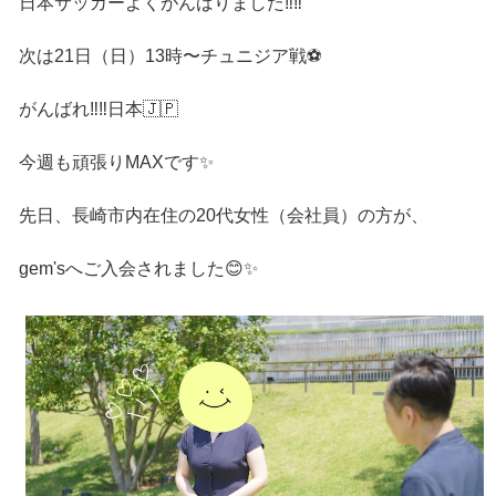
日本サッカーよくがんばりました‼️‼️
次は21日（日）13時〜チュニジア戦⚽️
がんばれ‼️‼️日本🇯🇵
今週も頑張りMAXです✨
先日、長崎市内在住の20代女性（会社員）の方が、
gem'sへご入会されました😊✨