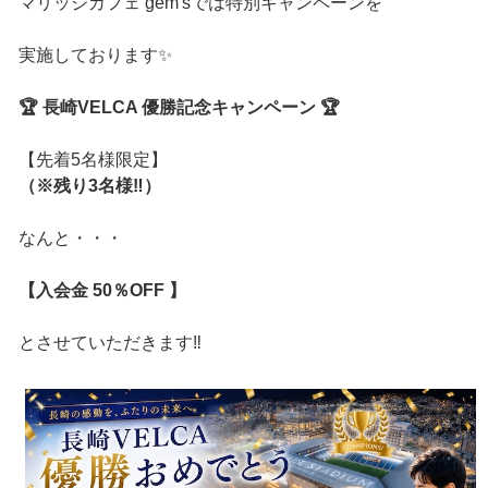
マリッジカフェ gem'sでは特別キャンペーンを
実施しております✨
🏆 長崎VELCA 優勝記念キャンペーン 🏆
【先着5名様限定】
（※残り3名様‼️）
なんと・・・
【入会金 50％OFF 】
とさせていただきます‼️