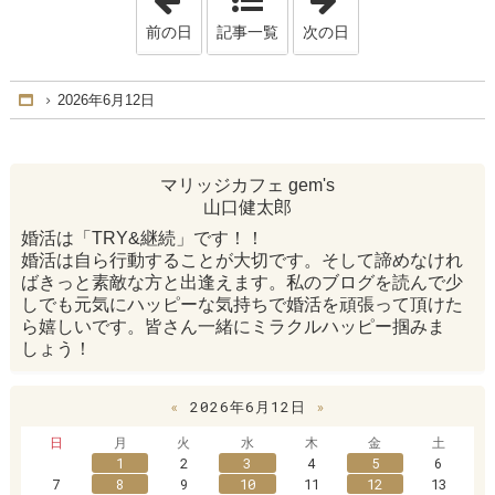
前の日
記事一覧
次の日
2026年6月12日
Home
マリッジカフェ gem's
山口健太郎
婚活は「TRY&継続」です！！
婚活は自ら行動することが大切です。そして諦めなけれ
ばきっと素敵な方と出逢えます。私のブログを読んで少
しでも元気にハッピーな気持ちで婚活を頑張って頂けた
ら嬉しいです。皆さん一緒にミラクルハッピー掴みま
しょう！
«
2026年6月12日
»
日
月
火
水
木
金
土
1
2
3
4
5
6
7
8
9
10
11
12
13