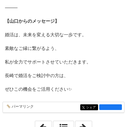
⸻
【山口からのメッセージ】
婚活は、未来を変える大切な一歩です。
素敵なご縁に繋がるよう、
私が全力でサポートさせていただきます。
長崎で婚活をご検討中の方は、
ぜひこの機会をご活用ください✨
パーマリンク
entry3952
シェア
entry3952
「2026年6月10日」
「2026年6月15日