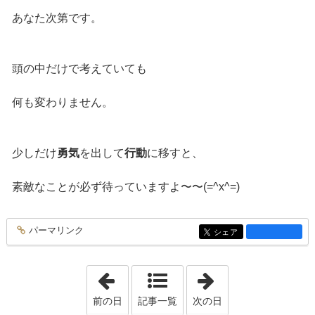
あなた次第です。
頭の中だけで考えていても
何も変わりません。
少しだけ
勇気
を出して
行動
に移すと、
素敵なことが必ず待っていますよ〜〜(=^x^=)
パーマリンク
entry3958
シェア
entry3958
「2026年6月17日」
「2026年6月22日
前の日
記事一覧
次の日