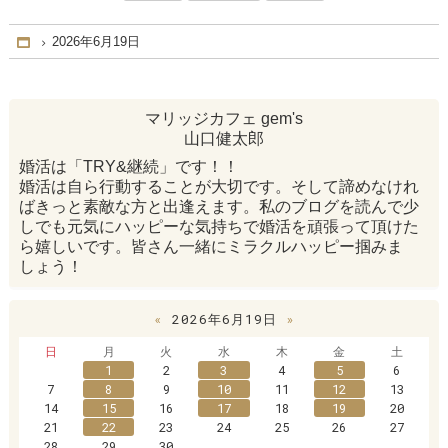
2026年6月19日
Home
マリッジカフェ gem's
山口健太郎
婚活は「TRY&継続」です！！
婚活は自ら行動することが大切です。そして諦めなけれ
ばきっと素敵な方と出逢えます。私のブログを読んで少
しでも元気にハッピーな気持ちで婚活を頑張って頂けた
ら嬉しいです。皆さん一緒にミラクルハッピー掴みま
しょう！
«
2026年6月19日
»
日
月
火
水
木
金
土
1
2
3
4
5
6
7
8
9
10
11
12
13
14
15
16
17
18
19
20
21
22
23
24
25
26
27
28
29
30