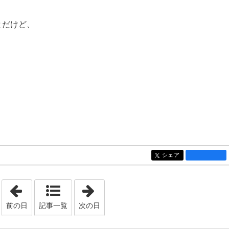
とだけど、
シェア
entry3797
「2025年11月 5日」
「2025年11月17日」
前の日
記事一覧
次の日