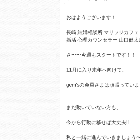
おはようございます！
長崎 結婚相談所 マリッジカフェ g
婚活 心理カウンセラー 山口健太郎
さ〜〜今週もスタートです！！
11月に入り来年へ向けて、
gem'sの会員さまは頑張っていま
まだ動いていない方も、
今から行動に移せば大丈夫‼️
私と一緒に進んでいきましょう〜^