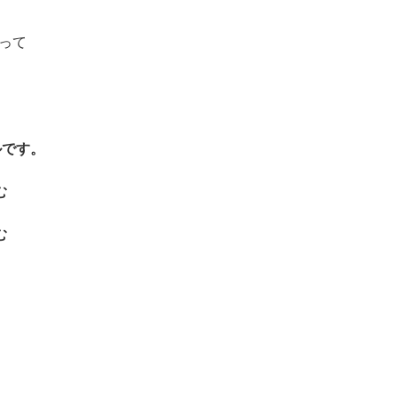
って
！
ルです。
む
む