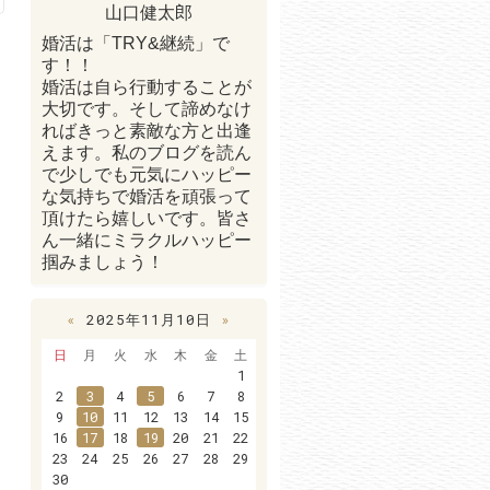
山口健太郎
婚活は「TRY&継続」で
す！！
婚活は自ら行動することが
大切です。そして諦めなけ
ればきっと素敵な方と出逢
えます。私のブログを読ん
で少しでも元気にハッピー
な気持ちで婚活を頑張って
頂けたら嬉しいです。皆さ
ん一緒にミラクルハッピー
掴みましょう！
«
2025年11月10日
»
日
月
火
水
木
金
土
1
2
3
4
5
6
7
8
9
10
11
12
13
14
15
16
17
18
19
20
21
22
23
24
25
26
27
28
29
30