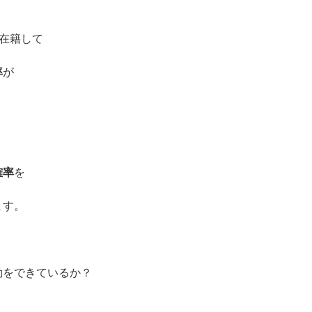
が在籍して
率
が
確率
を
ます。
動をできているか？