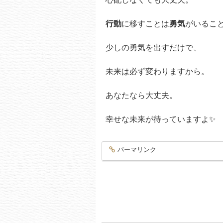
行動
に移すことは
勇気
がいるこ
少しの勇気を出すだけで、
未来は必ず変わりますから。
あなたなら大丈夫。
幸せな未来が待っていますよ✨
パーマリンク
entry3797