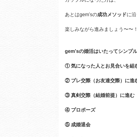
あとはgem'sの
成功メソッド
に沿
楽しみながら進みましょう〜〜
gem'sの婚活はいたってシンプ
① 気になった人とお見合いを組
② プレ交際（お友達交際）に進
③ 真剣交際（結婚前提）に進む
④ プロポーズ
⑤ 成婚退会