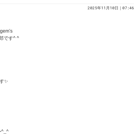
2025年11月10日｜07:46
em's
です^ ^
す✨
_^