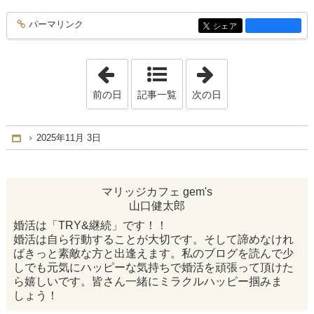
パーマリンク
entry3790
シェア
entry3790
「2025年10月29日」
「2025年11月 5
前の日
記事一覧
次の日
2025年11月 3日
Home
マリッジカフェ gem's
山口健太郎
婚活は「TRY&継続」です！！
婚活は自ら行動することが大切です。そして諦めなけれ
ばきっと素敵な方と出逢えます。私のブログを読んで少
しでも元気にハッピーな気持ちで婚活を頑張って頂けた
ら嬉しいです。皆さん一緒にミラクルハッピー掴みま
しょう！