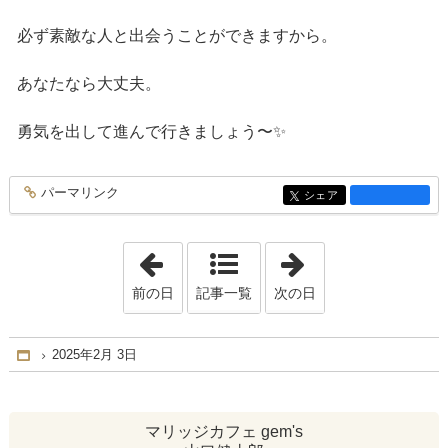
必ず素敵な人と出会うことができますから。
あなたなら大丈夫。
勇気を出して進んで行きましょう〜✨
パーマリンク
entry3602
シェア
entry3602
「2025年1月29日」
「2025年2月 5日
前の日
記事一覧
次の日
2025年2月 3日
Home
マリッジカフェ gem's