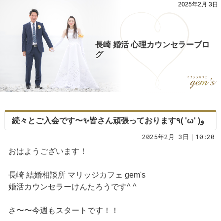
2025年2月 3日
長崎 婚活 心理カウンセラーブロ
グ
続々とご入会です〜✨皆さん頑張っております٩( 'ω' )و
2025年2月 3日｜10:20
おはようございます！
長崎 結婚相談所 マリッジカフェ gem's
婚活カウンセラーけんたろうです^ ^
さ〜〜今週もスタートです！！