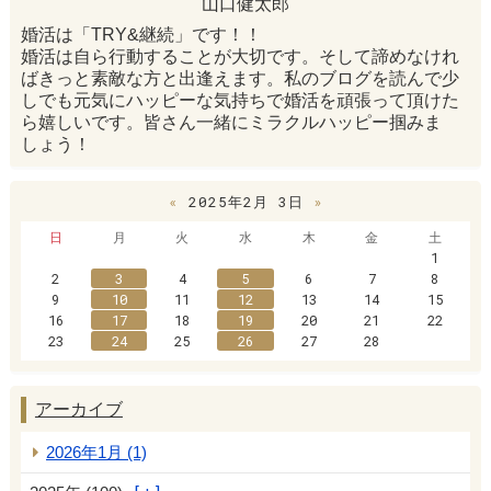
山口健太郎
婚活は「TRY&継続」です！！
婚活は自ら行動することが大切です。そして諦めなけれ
ばきっと素敵な方と出逢えます。私のブログを読んで少
しでも元気にハッピーな気持ちで婚活を頑張って頂けた
ら嬉しいです。皆さん一緒にミラクルハッピー掴みま
しょう！
«
2025年2月 3日
»
日
月
火
水
木
金
土
1
2
3
4
5
6
7
8
9
10
11
12
13
14
15
16
17
18
19
20
21
22
23
24
25
26
27
28
アーカイブ
2026年1月 (1)