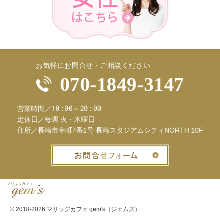
お気軽にお問合せ・ご相談ください
070-1849-3147
10:00～20:00
営業時間／
定休日／
毎週 火・木曜日
住所／
長崎市幸町7番1号 長崎スタジアムシティNORTH 10F
お問合せフ
© 2018-2026
マリッジカフェ gem's（ジェムズ）