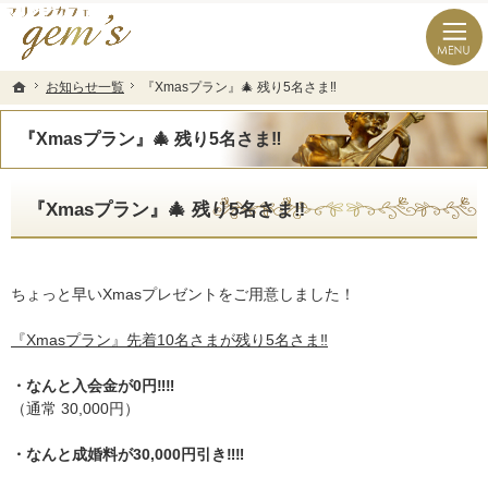
長崎県の婚活なら結婚相談所のマリッジカフェgem’ｓ（ジェムズ）
長崎県長崎市の結婚相談所マリッジカフェgem's(ジェムズ)
お知らせ一覧
お知らせ一覧
『Xmasプラン』🎄 残り5名さま‼️
『Xmasプラン』🎄 残り5名さま‼️
ホーム
ホーム
『Xmasプラン』🎄 残り5名さま‼️
『Xmasプラン』🎄 残り5名さま‼️
ちょっと早いXmasプレゼントをご用意しました！
『Xmasプラン』先着10名さまが残り5名さま‼️
・なんと入会金が0円‼️‼️
（通常 30,000円）
・なんと成婚料が30,000円引き‼️‼️