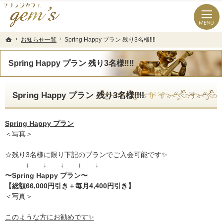
長崎県の婚活なら結婚相談所のマリッジカフェgem’ｓ（ジェムズ）
長崎県長崎市の結婚相談所マリッジカフェgem's(ジェムズ)
お知らせ一覧
お知らせ一覧
Spring Happy プラン 残り3名様‼️‼️
Spring Happy プラン 残り3名様‼️‼️
ホーム
ホーム
Spring Happy プラン 残り3名様‼️‼️
Spring Happy プラン 残り3名様‼️‼️
Spring Happy プラン
＜写真＞
☆残り3名様に限り下記のプランでご入会可能です✨
↓ ↓ ↓ ↓ ↓
〜Spring Happy プラン〜
【総額66,000円引き＋毎月4,400円引き】
＜写真＞
このような方にお勧めです✨