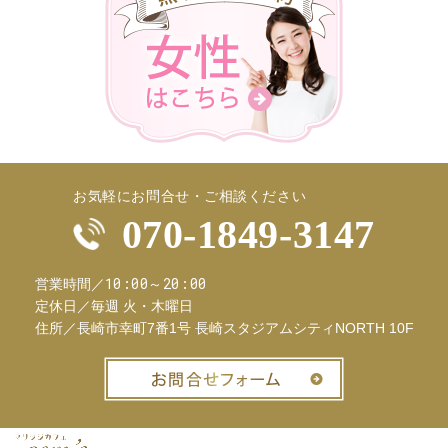
お気軽にお問合せ・ご相談ください
070-1849-3147
10:00～20:00
営業時間／
定休日／
毎週 火・木曜日
住所／
長崎市幸町7番1号 長崎スタジアムシティNORTH 10F
お問合せフ