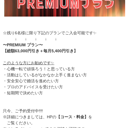
☆残り6名様に限り下記のプランでご入会可能です✨
↓ ↓ ↓ ↓ ↓
〜PREMIUM プラン〜
【総額63,000円引き＋毎月5,400円引き】
このような方にお勧めです✨
・心機一転で頑張ろう！と思っている方
・活動はしているがなかなか上手く進まない方
・安全安心で婚活を進めたい方
・プロのアドバイスを受けたい方
・短期間で決めたい方
只今、ご予約受付中‼️‼️
※詳細につきましては、HPの
【コース・料金】
を
ご覧ください。