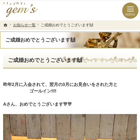
長崎県の婚活なら結婚相談所のマリッジカフェgem’ｓ（ジェムズ）
長崎県長崎市の結婚相談所マリッジカフェgem's(ジェムズ)
お知らせ一覧
お知らせ一覧
ご成婚おめでとうございます🙌
ご成婚おめでとうございます🙌
ホーム
ホーム
ご成婚おめでとうございます🙌
ご成婚おめでとうございます🙌
昨年2月に入会されて、翌月の3月にお見合いをされた方と
ゴールイン‼️‼️
Aさん、おめでとうございます🎊🎊