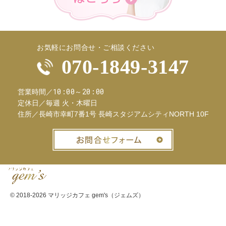
お気軽にお問合せ・ご相談ください
070-1849-3147
10:00～20:00
営業時間／
定休日／
毎週 火・木曜日
住所／
長崎市幸町7番1号 長崎スタジアムシティNORTH 10F
お問合せフ
© 2018-2026
マリッジカフェ gem's（ジェムズ）