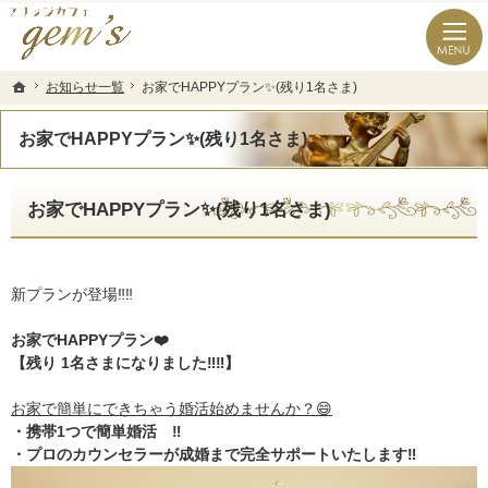
長崎県の婚活なら結婚相談所のマリッジカフェgem’ｓ（ジェムズ）
長崎県長崎市の結婚相談所マリッジカフェgem's(ジェムズ)
お知らせ一覧
お知らせ一覧
お家でHAPPYプラン✨(残り1名さま)
お家でHAPPYプラン✨(残り1名さま)
ホーム
ホーム
お家でHAPPYプラン✨(残り1名さま)
お家でHAPPYプラン✨(残り1名さま)
新プランが登場‼️‼️
お家でHAPPYプラン❤️
【残り 1名さまになりました‼️‼️】
お家で簡単にできちゃう婚活始めませんか？😄
・携帯1つで簡単婚活 ‼️
・プロのカウンセラーが成婚まで完全サポートいたします‼️