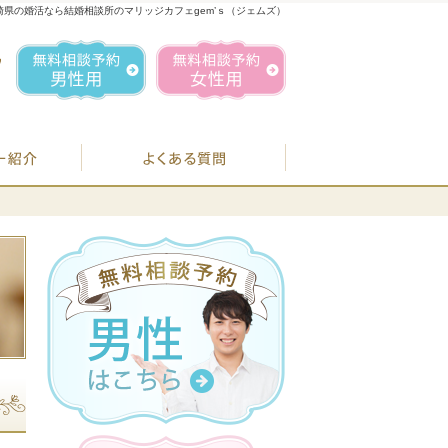
崎県の婚活なら結婚相談所のマリッジカフェgem’ｓ（ジェムズ）
1
お気軽にお問合せ・ご相談ください
営業時間／
無料相談予約男性用
無料相談予約女性用
070-1849-3147
定休日／
毎週
住所／
BJシステムのご案内
婚活カウンセラー紹介
よくある質問
お
07