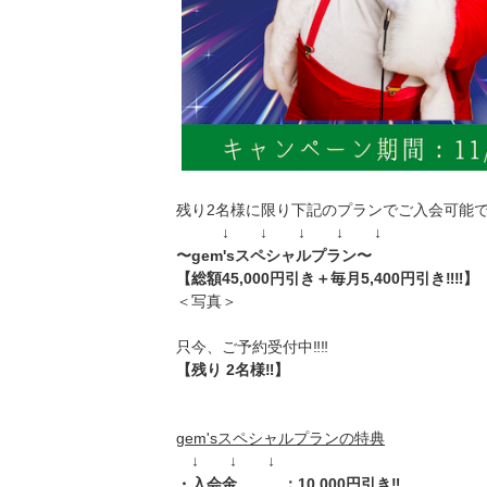
残り2名様に限り下記のプランでご入会可能
↓ ↓ ↓ ↓ ↓
〜gem'sスペシャルプラン〜
【総額45,000円引き＋毎月5,400円引き‼️‼️】
＜写真＞
只今、ご予約受付中‼️‼️
【残り 2名様‼️】
gem'sスペシャルプランの特典
↓ ↓ ↓
・入会金 ：10,000円引き‼️