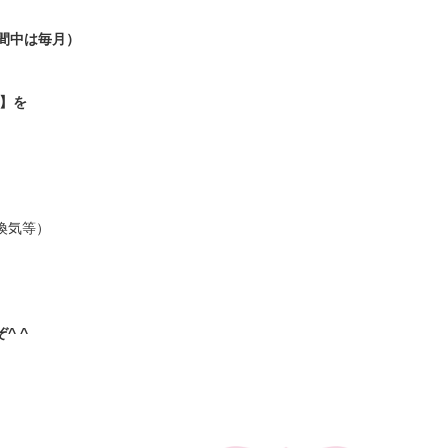
期間中は毎月）
金】を
換気等）
^ ^