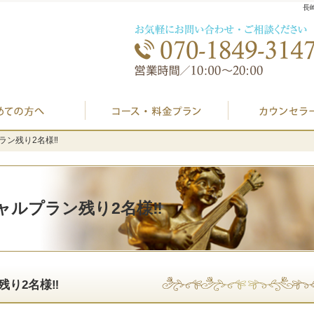
長
初めての方へ
プラン料金表・I
ラン残り2名様‼️
ラン残り2名様‼️
ャルプラン残り2名様‼️
り2名様‼️