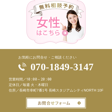
お気軽にお問合せ・ご相談ください
070-1849-3147
10:00～20:00
営業時間／
定休日／
毎週 火・木曜日
住所／
長崎市幸町7番1号 長崎スタジアムシティNORTH 10F
お問合せフ