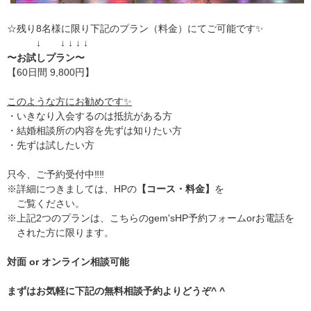
☆残り8名様に限り下記のプラン（料金）にてご可能です✨
↓ ↓ ↓ ↓ ↓
〜お試しプラン〜
【60日間 9,800円】
このような方にお勧めです✨
・いきなり入会するのは抵抗がある方
・結婚相談所の内容を先ずは知りたい方
・先ずは試したい方
只今、ご予約受付中‼️‼️
※詳細につきましては、HPの
【コース・料金】
を
ご覧ください。
※上記2つのプランは、こちらのgem'sHP予約フォームorお電話を
された方に限ります。
対面 or オンライン相談可能
まずはお気軽に下記の無料相談予約よりどうぞ^ ^