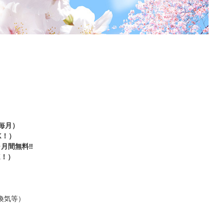
毎月）
K！）
月間無料‼️
）
換気等）