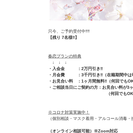
只今、ご予約受付中‼️‼️
【残り 7名様‼️】
春恋プランの特典
↓ ↓ ↓
・入会金 ：2万円引き‼️
・月会費 ：3千円引き‼️（在籍期間中は
・お見合い料 ：1ヶ月間無料‼️（何回でもO
・ご相談当日にご契約の方：お見合い料が3ヶ
（何回でもOK！
※コロナ対策実施中！
（個別相談・マスク着用・アルコール消毒・
（オンライン相談可能）※Zoom対応