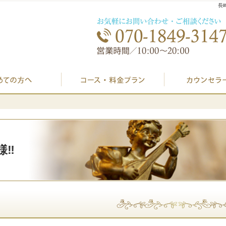
長
初めての方へ
プラン料金表・I
‼️