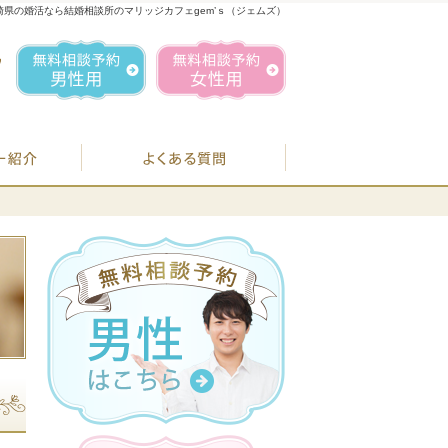
崎県の婚活なら結婚相談所のマリッジカフェgem’ｓ（ジェムズ）
1
お気軽にお問合せ・ご相談ください
営業時間／
無料相談予約男性用
無料相談予約女性用
070-1849-3147
定休日／
毎週
住所／
BJシステムのご案内
婚活カウンセラー紹介
よくある質問
お
07