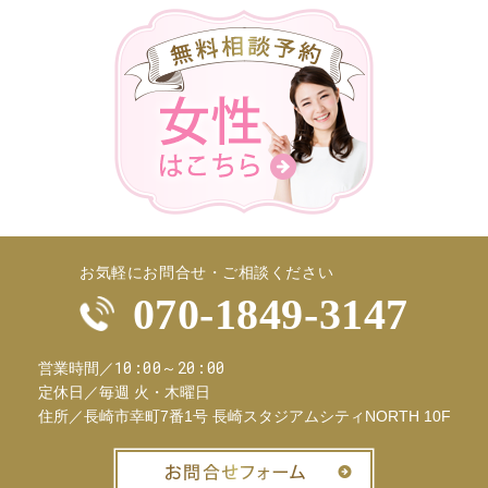
お気軽にお問合せ・ご相談ください
070-1849-3147
10:00～20:00
営業時間／
定休日／
毎週 火・木曜日
住所／
長崎市幸町7番1号 長崎スタジアムシティNORTH 10F
お問合せフ