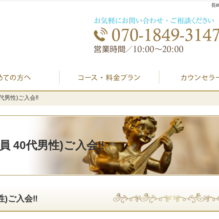
長
初めての方へ
プラン料金表・I
0代男性)ご入会‼️
0代男性)ご入会‼️
員 40代男性)ご入会‼️
性)ご入会‼️