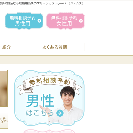
崎県の婚活なら結婚相談所のマリッジカフェgem’ｓ（ジェムズ）
1
お気軽にお問合せ・ご相談ください
営業時間／
無料相談予約男性用
無料相談予約女性用
070-1849-3147
定休日／
毎週
住所／
BJシステムのご案内
婚活カウンセラー紹介
よくある質問
お
07