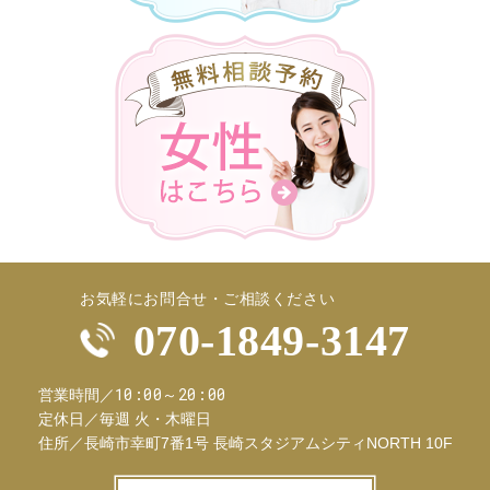
お気軽にお問合せ・ご相談ください
070-1849-3147
10:00～20:00
営業時間／
定休日／
毎週 火・木曜日
住所／
長崎市幸町7番1号 長崎スタジアムシティNORTH 10F
お問合せフ