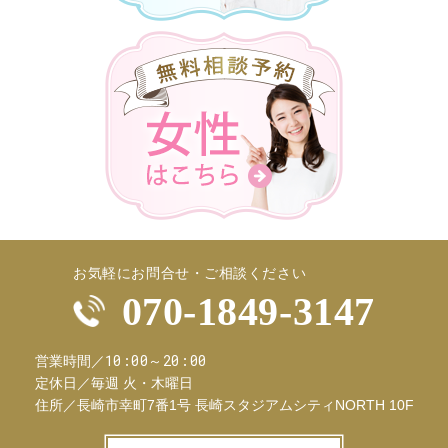
お気軽にお問合せ・ご相談ください
070-1849-3147
10:00～20:00
営業時間／
定休日／
毎週 火・木曜日
住所／
長崎市幸町7番1号 長崎スタジアムシティNORTH 10F
お問合せフ