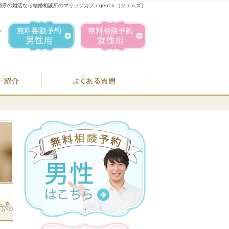
崎県の婚活なら結婚相談所のマリッジカフェgem’ｓ（ジェムズ）
1
お気軽にお問合せ・ご相談ください
営業時間／
無料相談予約男性用
無料相談予約女性用
070-1849-3147
定休日／
毎週
住所／
BJシステムのご案内
婚活カウンセラー紹介
よくある質問
お
07