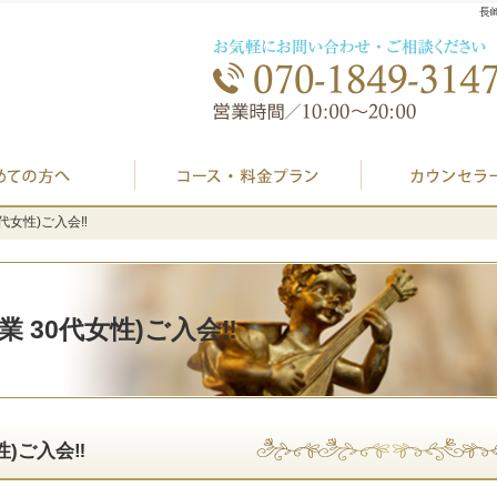
長
初めての方へ
プラン料金表・I
代女性)ご入会‼️
代女性)ご入会‼️
 30代女性)ご入会‼️
)ご入会‼️