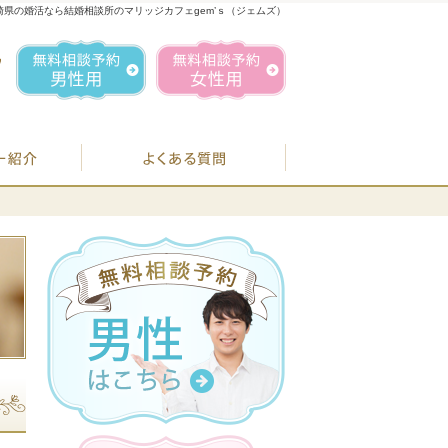
崎県の婚活なら結婚相談所のマリッジカフェgem’ｓ（ジェムズ）
1
お気軽にお問合せ・ご相談ください
営業時間／
無料相談予約男性用
無料相談予約女性用
070-1849-3147
定休日／
毎週
住所／
BJシステムのご案内
婚活カウンセラー紹介
よくある質問
お
07