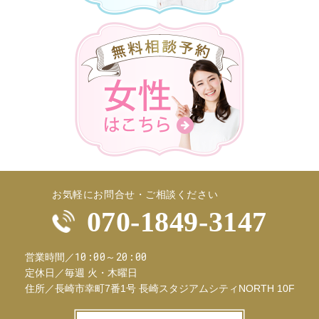
お気軽にお問合せ・ご相談ください
070-1849-3147
10:00～20:00
営業時間／
定休日／
毎週 火・木曜日
住所／
長崎市幸町7番1号 長崎スタジアムシティNORTH 10F
お問合せフ