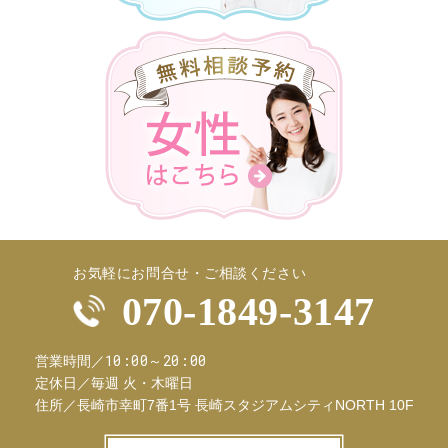
お気軽にお問合せ・ご相談ください
070-1849-3147
10:00～20:00
営業時間／
定休日／
毎週 火・木曜日
住所／
長崎市幸町7番1号 長崎スタジアムシティNORTH 10F
お問合せフ