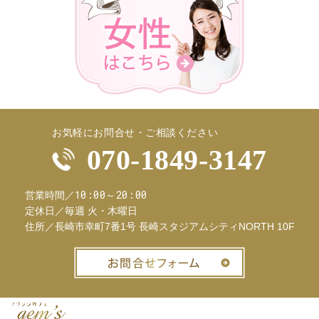
お気軽にお問合せ・ご相談ください
070-1849-3147
10:00～20:00
営業時間／
定休日／
毎週 火・木曜日
住所／
長崎市幸町7番1号 長崎スタジアムシティNORTH 10F
お問合せフ