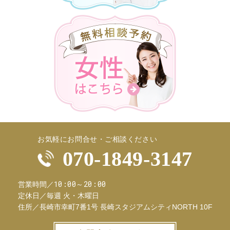
お気軽にお問合せ・ご相談ください
070-1849-3147
10:00～20:00
営業時間／
定休日／
毎週 火・木曜日
住所／
長崎市幸町7番1号 長崎スタジアムシティNORTH 10F
お問合せフ