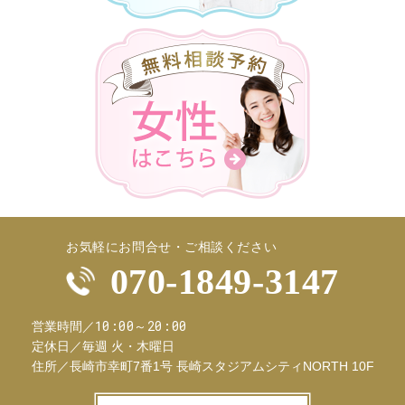
お気軽にお問合せ・ご相談ください
070-1849-3147
10:00～20:00
営業時間／
定休日／
毎週 火・木曜日
住所／
長崎市幸町7番1号 長崎スタジアムシティNORTH 10F
お問合せフ