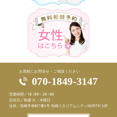
お気軽にお問合せ・ご相談ください
070-1849-3147
10:00～20:00
営業時間／
定休日／
毎週 火・木曜日
住所／
長崎市幸町7番1号 長崎スタジアムシティNORTH 10F
お問合せフ