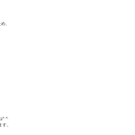
ため、
 ^
ます。