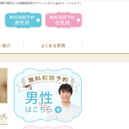
崎県の婚活なら結婚相談所のマリッジカフェgem’ｓ（ジェムズ）
1
お気軽にお問合せ・ご相談ください
営業時間／
無料相談予約男性用
無料相談予約女性用
070-1849-3147
定休日／
毎週
住所／
BJシステムのご案内
婚活カウンセラー紹介
よくある質問
お
07