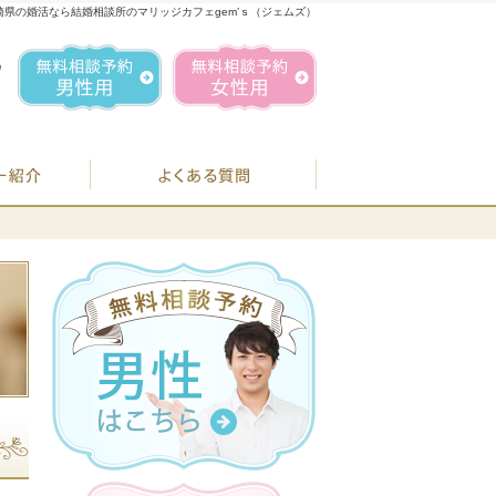
崎県の婚活なら結婚相談所のマリッジカフェgem’ｓ（ジェムズ）
1
お気軽にお問合せ・ご相談ください
営業時間／
無料相談予約男性用
無料相談予約女性用
070-1849-3147
定休日／
毎週
住所／
BJシステムのご案内
婚活カウンセラー紹介
よくある質問
お
07