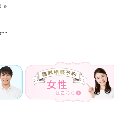
】
を
^ ^