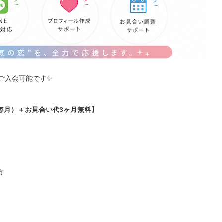
ご入会可能です✨
き（毎月）＋お見合い代3ヶ月無料】
方