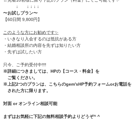
↓ ↓ ↓ ↓ ↓
〜お試しプラン〜
【60日間 9,800円】
このような方にお勧めです✨
・いきなり入会するのは抵抗がある方
・結婚相談所の内容を先ずは知りたい方
・先ずは試したい方
只今、ご予約受付中‼️‼️
※詳細につきましては、HPの
【コース・料金】
を
ご覧ください。
※上記2つのプランは、こちらのgem'sHP予約フォームorお電話を
された方に限ります。
対面 or オンライン相談可能
まずはお気軽に下記の無料相談予約よりどうぞ^ ^