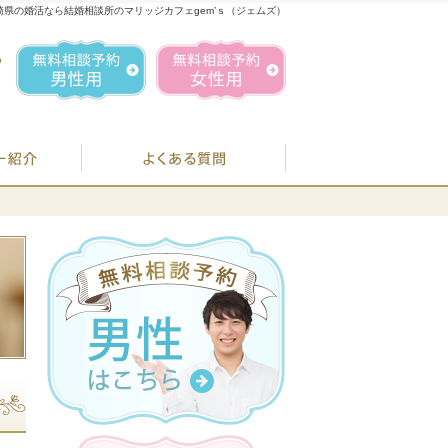
崎県の婚活なら結婚相談所のマリッジカフェgem’ｓ（ジェムズ）
1
お気軽にお問合せ・ご相談ください
営業時間／
無料相談予約男性用
無料相談予約女性用
070-1849-3147
定休日／
毎週
住所／
BJシステムのご案内
婚活カウンセラー紹介
よくある質問
お
07