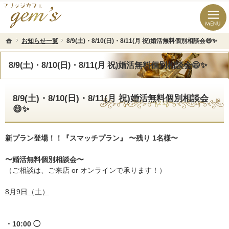
長崎県の婚活なら結婚相談所のマリッジカフェgem’ｓ（ジェムズ）
長崎県長崎市の結婚相談所マリッジカフェgem's(ジェムズ)
お知らせ一覧
お知らせ一覧
8/9(土)・8/10(日)・8/11(月 祝)婚活無料個別相談会😄✨
8/9(土)・8/10(日)・8/11(月 祝)婚活無料個別相談会😄✨
ホーム
ホーム
8/9(土)・8/10(日)・8/11(月 祝)婚活無料個別相談会😄✨
8/9(土)・8/10(日)・8/11(月 祝)婚活無料個別相談会
😄✨
新プラン登場！！『スマッチプラン』 〜残り 1名様〜
〜婚活無料個別相談会〜
（ご相談は、ご来店 or オンラインで承ります！）
8月9日（土）
・10:00 ◯