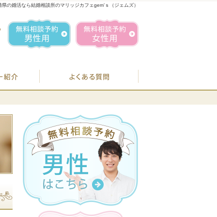
崎県の婚活なら結婚相談所のマリッジカフェgem’ｓ（ジェムズ）
1
お気軽にお問合せ・ご相談ください
営業時間／
無料相談予約男性用
無料相談予約女性用
070-1849-3147
定休日／
毎週
住所／
BJシステムのご案内
婚活カウンセラー紹介
よくある質問
お
07