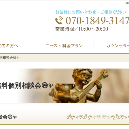
長
初めての方へ
プラン料金表・I
無料個別相談会😄✨
無料個別相談会😄✨
 婚活無料個別相談会😄✨
別相談会😄✨