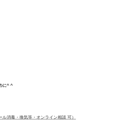
に^ ^
ール消毒・換気等・オンライン相談 可）