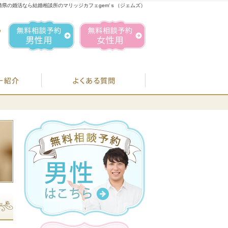
崎県の婚活なら結婚相談所のマリッジカフェgem’ｓ（ジェムズ）
1
お気軽にお問合せ・ご相談ください
営業時間／
無料相談予約男性用
無料相談予約女性用
070-1849-3147
定休日／
毎週
住所／
BJシステムのご案内
婚活カウンセラー紹介
よくある質問
お
07