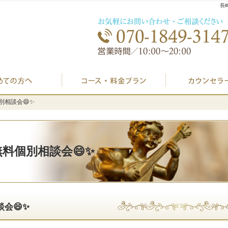
長
初めての方へ
プラン料金表・I
料個別相談会😄✨
料個別相談会😄✨
婚活無料個別相談会😄✨
談会😄✨