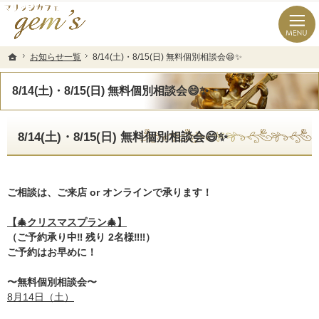
長崎県の婚活なら結婚相談所のマリッジカフェgem’ｓ（ジェムズ）
長崎県長崎市の結婚相談所マリッジカフェgem's(ジェムズ)
お知らせ一覧
お知らせ一覧
8/14(土)・8/15(日) 無料個別相談会😄✨
8/14(土)・8/15(日) 無料個別相談会😄✨
ホーム
ホーム
8/14(土)・8/15(日) 無料個別相談会😄✨
8/14(土)・8/15(日) 無料個別相談会😄✨
ご相談は、ご来店 or オンラインで承ります！
【🎄クリスマスプラン🎄】
（ご予約承り中‼️ 残り 2名様‼️‼️）
ご予約はお早めに！
〜無料個別相談会〜
8月14日（土）