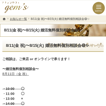
長崎県の婚活なら結婚相談所のマリッジカフェgem’ｓ（ジェムズ）
長崎県長崎市の結婚相談所マリッジカフェgem's(ジェムズ)
お知らせ一覧
お知らせ一覧
8/11(金 祝)〜8/15(火) 婚活無料個別相談会😄✨
8/11(金 祝)〜8/15(火) 婚活無料個別相談会😄✨
ホーム
ホーム
8/11(金 祝)〜8/15(火) 婚活無料個別相談会😄✨
8/11(金 祝)〜8/15(火) 婚活無料個別相談会😄✨
ご相談は、ご来店 or オンラインで承ります！
〜婚活無料個別相談会〜
8月11日（金 祝）
・10:00 ◯
・11:00 ◯
・13:00 ×
・14:00 ◯