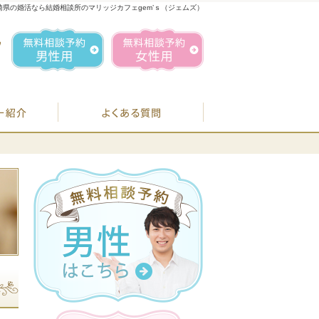
崎県の婚活なら結婚相談所のマリッジカフェgem’ｓ（ジェムズ）
1
お気軽にお問合せ・ご相談ください
営業時間／
無料相談予約男性用
無料相談予約女性用
070-1849-3147
定休日／
毎週
住所／
BJシステムのご案内
婚活カウンセラー紹介
よくある質問
お
07