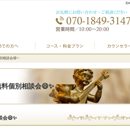
長
初めての方へ
プラン料金表・I
料個別相談会😄✨
料個別相談会😄✨
婚活無料個別相談会😄✨
談会😄✨