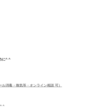
に^ ^
ール消毒・換気等・オンライン相談 可）
^ ^