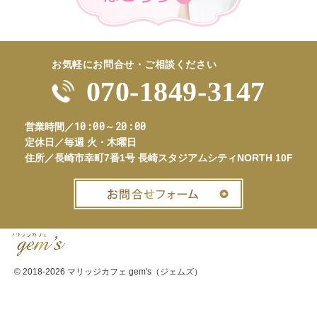
お気軽にお問合せ・ご相談ください
070-1849-3147
10:00～20:00
営業時間／
定休日／
毎週 火・木曜日
住所／
長崎市幸町7番1号 長崎スタジアムシティNORTH 10F
お問合せフ
© 2018-2026
マリッジカフェ gem's（ジェムズ）