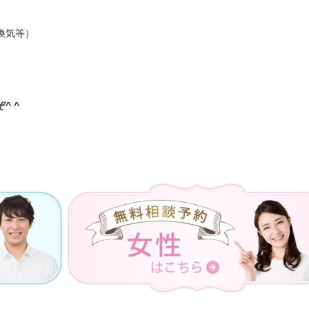
換気等）
^ ^