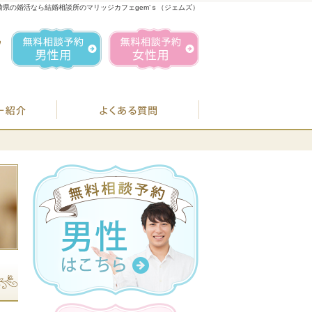
崎県の婚活なら結婚相談所のマリッジカフェgem’ｓ（ジェムズ）
1
お気軽にお問合せ・ご相談ください
営業時間／
無料相談予約男性用
無料相談予約女性用
070-1849-3147
定休日／
毎週
住所／
BJシステムのご案内
婚活カウンセラー紹介
よくある質問
お
07