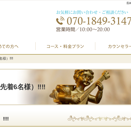
長
初めての方へ
プラン料金表・I
）‼️‼️
）‼️‼️
6名様）‼️‼️
️‼️