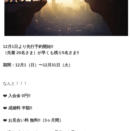
12月1日より先行予約開始‼️
（先着 20名さま）が早くも残り5名さま‼️
期間：12月1（日）〜12月31日（火）
なんと！！！
❤️ 入会金 0円‼️
❤️ 成婚料 半額‼️
❤️ お見合い料 無料‼️（3ヶ月間）