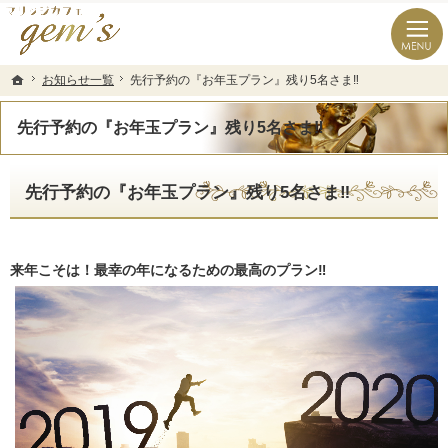
長崎県の婚活なら結婚相談所のマリッジカフェgem’ｓ（ジェムズ）
長崎県長崎市の結婚相談所マリッジカフェgem's(ジェムズ)
お知らせ一覧
お知らせ一覧
先行予約の『お年玉プラン』残り5名さま‼️
先行予約の『お年玉プラン』残り5名さま‼️
ホーム
ホーム
先行予約の『お年玉プラン』残り5名さま‼️
先行予約の『お年玉プラン』残り5名さま‼️
来年こそは！最幸の年になるための最高のプラン‼️