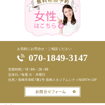
お気軽にお問合せ・ご相談ください
070-1849-3147
10:00～20:00
営業時間／
定休日／
毎週 火・木曜日
住所／
長崎市幸町7番1号 長崎スタジアムシティNORTH 10F
お問合せフ